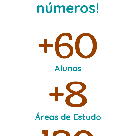
números!
+60
Alunos
+8
Áreas de Estudo