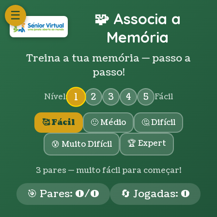
☰
🧩 Associa a
Memória
Treina a tua memória — passo a
passo!
1
2
3
4
5
Nível:
Fácil
🥰 Fácil
🙂 Médio
🤔 Difícil
🏆 Expert
😰 Muito Difícil
3 pares — muito fácil para começar!
🎯 Pares:
0
/
0
🔄 Jogadas:
0